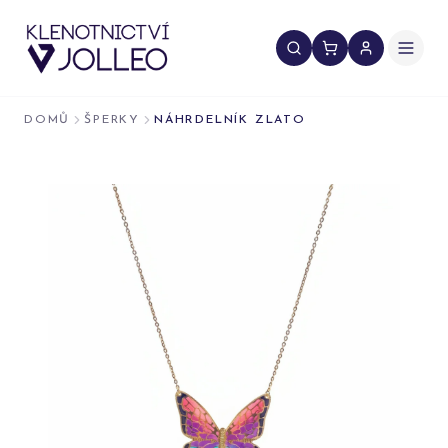
Přeskočit na obsah
DOMŮ
ŠPERKY
NÁHRDELNÍK ZLATO