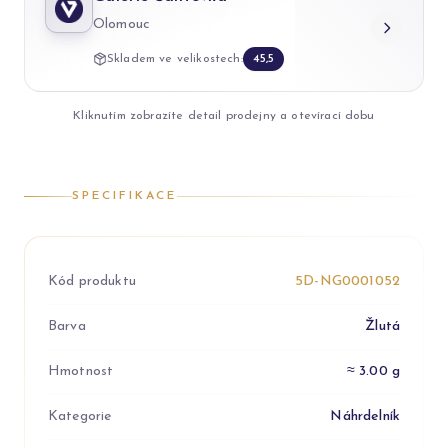
Olomouc
Skladem ve velikostech:
45,5
Kliknutím zobrazíte detail prodejny a otevírací dobu
SPECIFIKACE
Kód produktu
5D-NG0001052
Barva
Žlutá
Hmotnost
≈ 3.00 g
Kategorie
Náhrdelník