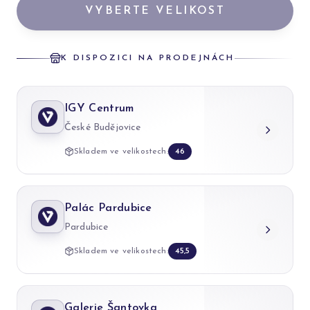
VYBERTE VELIKOST
K DISPOZICI NA PRODEJNÁCH
IGY Centrum
České Budějovice
Skladem ve velikostech:
46
Palác Pardubice
Pardubice
Skladem ve velikostech:
45,5
Galerie Šantovka