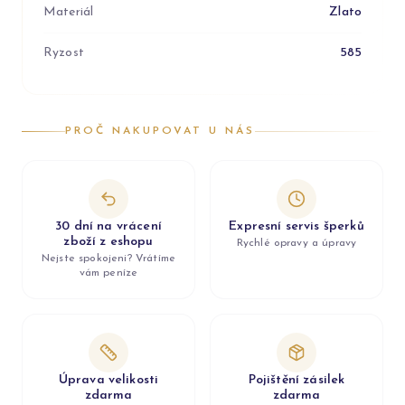
Materiál
Zlato
Ryzost
585
PROČ NAKUPOVAT U NÁS
30 dní na vrácení
Expresní servis šperků
zboží z eshopu
Rychlé opravy a úpravy
Nejste spokojeni? Vrátíme
vám peníze
Úprava velikosti
Pojištění zásilek
zdarma
zdarma