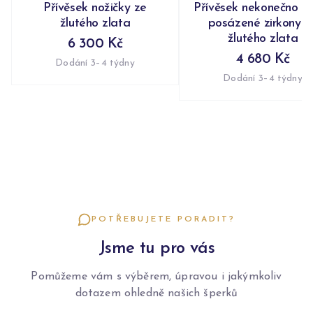
Přívěsek nožičky ze
Přívěsek nekonečno n
žlutého zlata
posázené zirkony z
žlutého zlata
6 300 Kč
4 680 Kč
Dodání 3–4 týdny
Dodání 3–4 týdny
POTŘEBUJETE PORADIT?
Jsme tu pro vás
Pomůžeme vám s výběrem, úpravou i jakýmkoliv
dotazem ohledně našich šperků