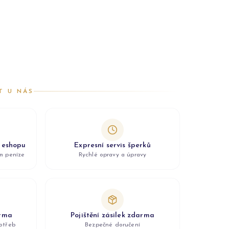
T U NÁS
z eshopu
Expresní servis šperků
ám peníze
Rychlé opravy a úpravy
arma
Pojištění zásilek zdarma
otřeb
Bezpečné doručení