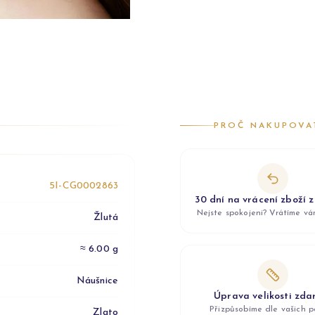
PROČ NAKUPOVA
5I-CG0002863
30 dní na vrácení zboží 
Nejste spokojeni? Vrátíme v
Žlutá
≈ 6.00 g
Náušnice
Úprava velikosti zd
Přizpůsobíme dle vašich p
Zlato