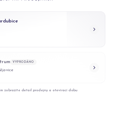
ardubice
trum
VYPRODÁNO
ějovice
ím zobrazíte detail prodejny a otevírací dobu