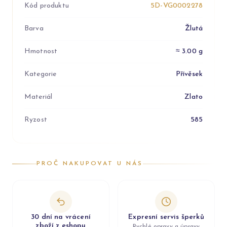
Kód produktu
5D-VG0002278
Barva
Žlutá
Hmotnost
≈ 3.00 g
Kategorie
Přívěsek
Materiál
Zlato
Ryzost
585
PROČ NAKUPOVAT U NÁS
30 dní na vrácení
Expresní servis šperků
zboží z eshopu
Rychlé opravy a úpravy