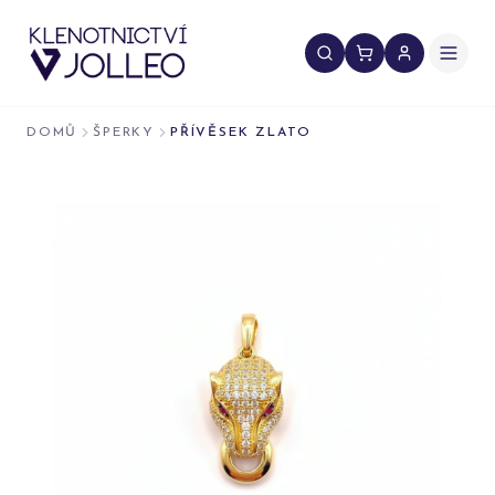
Přeskočit na obsah
DOMŮ
ŠPERKY
PŘÍVĚSEK ZLATO