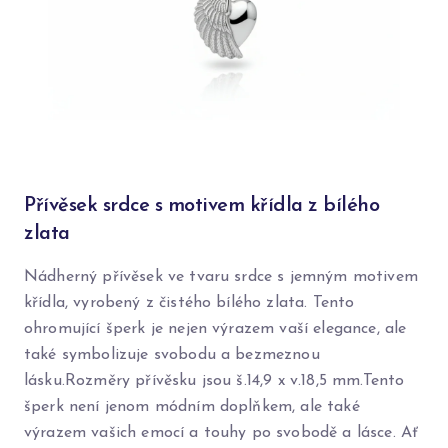
Přívěsek srdce s motivem křídla z bílého
zlata
Nádherný přívěsek ve tvaru srdce s jemným motivem
křídla, vyrobený z čistého bílého zlata. Tento
ohromující šperk je nejen výrazem vaší elegance, ale
také symbolizuje svobodu a bezmeznou
lásku.Rozměry přívěsku jsou š.14,9 x v.18,5 mm.Tento
šperk není jenom módním doplňkem, ale také
výrazem vašich emocí a touhy po svobodě a lásce. Ať