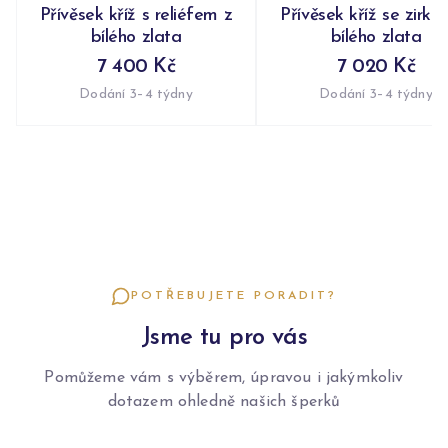
Přívěsek kříž s reliéfem z
Přívěsek kříž se zirko
bílého zlata
bílého zlata
7 400 Kč
7 020 Kč
Dodání 3–4 týdny
Dodání 3–4 týdny
POTŘEBUJETE PORADIT?
Jsme tu pro vás
Pomůžeme vám s výběrem, úpravou i jakýmkoliv
dotazem ohledně našich šperků