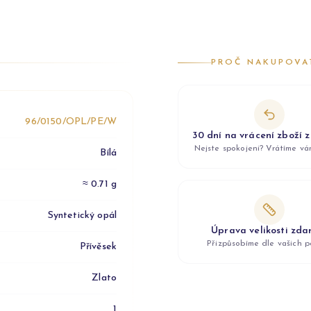
PROČ NAKUPOVA
96/0150/OPL/PE/W
30 dní na vrácení zboží 
Nejste spokojeni? Vrátíme v
Bílá
≈ 0.71 g
Syntetický opál
Úprava velikosti zd
Přizpůsobíme dle vašich p
Přívěsek
Zlato
1