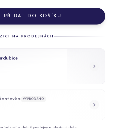
PŘIDAT DO KOŠÍKU
ZICI NA PRODEJNÁCH
ardubice
 Šantovka
VYPRODÁNO
ím zobrazíte detail prodejny a otevírací dobu