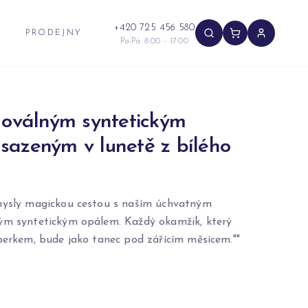
+420 725 456 580
PRODEJNY
Po-Pá: 8:00 - 17:00
 oválným syntetickým
sazeným v lunetě z bílého
mysly magickou cestou s naším úchvatným
ým syntetickým opálem. Každý okamžik, který
šperkem, bude jako tanec pod zářícím měsícem.""