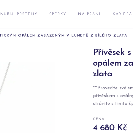
NUBNÍ PRSTENY
ŠPERKY
NA PŘÁNÍ
KARIÉRA
TICKÝM OPÁLEM ZASAZENÝM V LUNETĚ Z BÍLÉHO ZLATA
Přívěsek s
opálem za
zlata
"""Proveďte své s
přívěskem s ováln
strávíte s tímto 
CENA
4 680 Kč