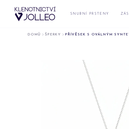
Přeskočit na obsah
SNUBNÍ PRSTENY
ZÁS
DOMŮ
ŠPERKY
PŘÍVĚSEK S OVÁLNÝM SYNTE