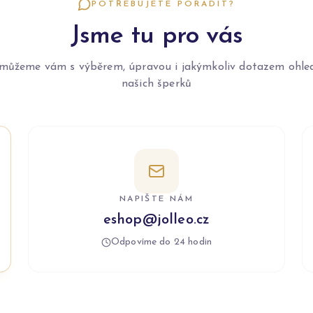
POTŘEBUJETE PORADIT?
Jsme tu pro vás
můžeme vám s výběrem, úpravou i jakýmkoliv dotazem ohle
našich šperků
NAPIŠTE NÁM
eshop@jolleo.cz
Odpovíme do 24 hodin