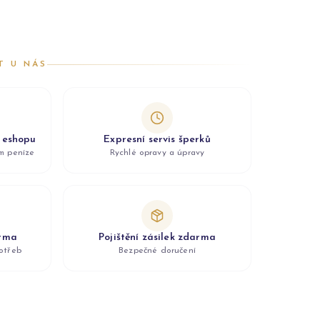
T U NÁS
z eshopu
Expresní servis šperků
ám peníze
Rychlé opravy a úpravy
arma
Pojištění zásilek zdarma
otřeb
Bezpečné doručení