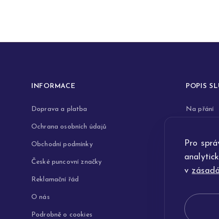
INFORMACE
POPIS S
Doprava a platba
Na přání
Ochrana osobních údajů
Rytiny do 
Pro sprá
Obchodní podmínky
Opravy a 
analytic
České puncovní značky
Výkup zla
v
zásadá
Reklamační řád
Technologi
O nás
Podrobně o cookies