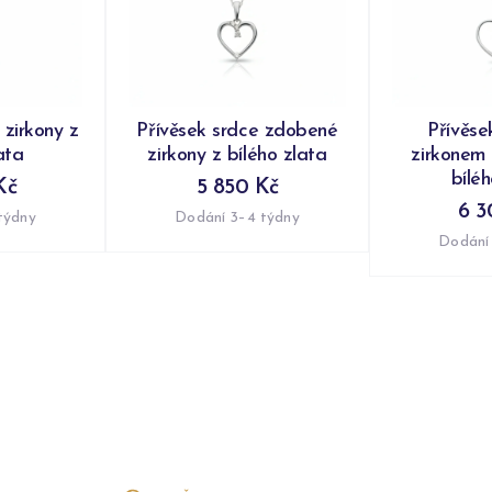
 zirkony z
Přívěsek srdce zdobené
Přívěse
ata
zirkony z bílého zlata
zirkonem 
bílé
Kč
5 850 Kč
6 3
týdny
Dodání 3–4 týdny
Dodání