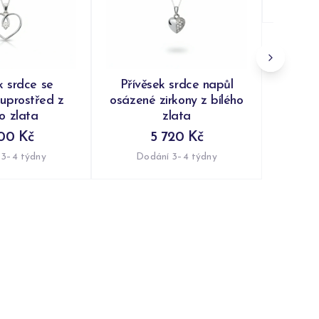
Do
k srdce se
Přívěsek srdce napůl
uprostřed z
osázené zirkony z bílého
ho zlata
zlata
00 Kč
5 720 Kč
 3–4 týdny
Dodání 3–4 týdny