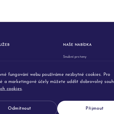
LUŽEB
NAŠE NABÍDKA
Snubní prsteny
prstenů
Zásnubní prsteny
vné fungování webu používáme nezbytné cookies. Pro
renovace šperků
Šperky
ké a marketingové účely můžete udělit dobrovolný souhl
ta
Na přání
ch cookies
.
e výroby
Odmítnout
Přijmout