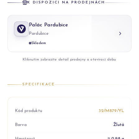
K DISPOZICI NA PRODEJNÁCH
Palác Pardubice
Pardubice
Skladem
Kliknutím zobrazíte detail prodejny a otevírací dobu
SPECIFIKACE
Kód produktu
32/M879/YL
Barva
Žlutá
Hmotnost
≈ 0.98 g