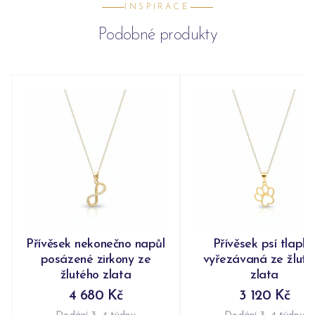
INSPIRACE
Podobné produkty
Přívěsek nekonečno napůl
Přívěsek psí tlapk
posázené zirkony ze
vyřezávaná ze žluté
žlutého zlata
zlata
4 680 Kč
3 120 Kč