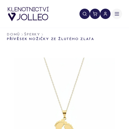
Přeskočit na obsah
DOMŮ
ŠPERKY
PŘÍVĚSEK NOŽIČKY ZE ŽLUTÉHO ZLATA