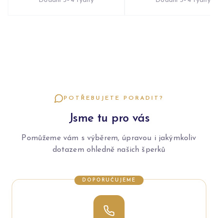
Dodání 3–4 týdny
Dodání 3–4 týdny
POTŘEBUJETE PORADIT?
Jsme tu pro vás
Pomůžeme vám s výběrem, úpravou i jakýmkoliv
dotazem ohledně našich šperků
DOPORUČUJEME