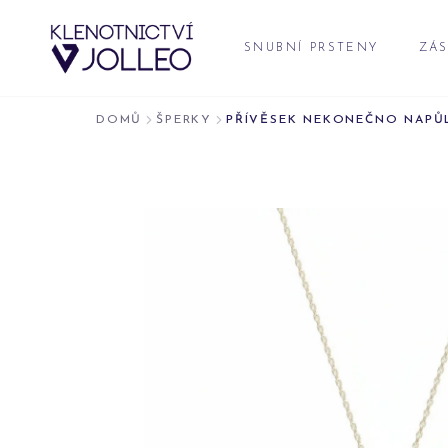
Přeskočit na obsah
SNUBNÍ PRSTENY
ZÁS
DOMŮ
ŠPERKY
PŘÍVĚSEK NEKONEČNO NAPŮ