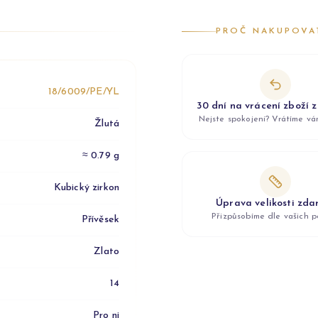
PROČ NAKUPOVA
18/6009/PE/YL
30 dní na vrácení zboží 
Nejste spokojeni? Vrátíme v
Žlutá
≈ 0.79 g
Kubický zirkon
Úprava velikosti zd
Přizpůsobíme dle vašich p
Přívěsek
Zlato
14
Pro ni