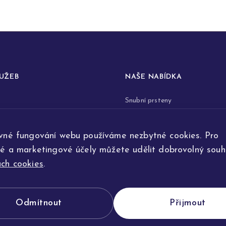
LUŽEB
NAŠE NABÍDKA
Snubní prsteny
prstenů
Zásnubní prsteny
vné fungování webu používáme nezbytné cookies. Pro
renovace šperků
Šperky
ké a marketingové účely můžete udělit dobrovolný souhl
ta
Na přání
ch cookies
.
e výroby
Odmítnout
Přijmout