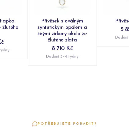
 tlapka
Přívěsek s oválným
Přívě
 žlutého
syntetickým opálem a
5 8
čirými zirkony okolo ze
Dodání
žlutého zlata
Kč
8 710 Kč
týdny
Dodání 3–4 týdny
POTŘEBUJETE PORADIT?