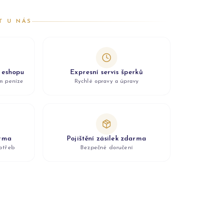
T U NÁS
z eshopu
Expresní servis šperků
ám peníze
Rychlé opravy a úpravy
arma
Pojištění zásilek zdarma
otřeb
Bezpečné doručení