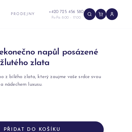
+420 725 456 580
PRODEJNY
Po-Pá: 8:00 - 17:00
nekonečno napůl posázené
 žlutého zlata
o z bílého zlata, který zaujme vaše srdce svou
 a nádechem luxusu.
PŘIDAT DO KOŠÍKU