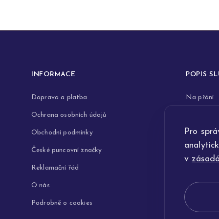
INFORMACE
POPIS S
Doprava a platba
Na přání
Ochrana osobních údajů
Rytiny do 
Pro sprá
Obchodní podmínky
Opravy a 
analytic
České puncovní značky
Výkup zla
v
zásadá
Reklamační řád
Technologi
O nás
Podrobně o cookies