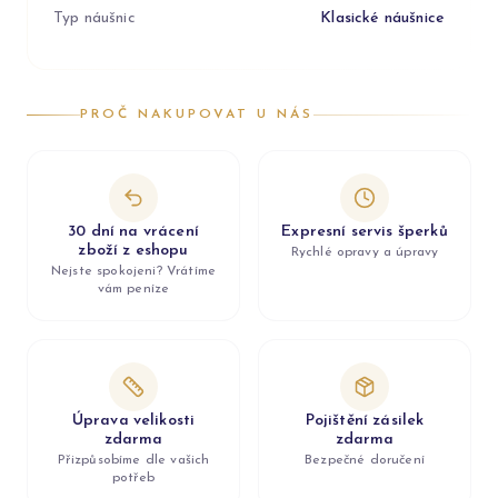
Typ náušnic
Klasické náušnice
PROČ NAKUPOVAT U NÁS
30 dní na vrácení
Expresní servis šperků
zboží z eshopu
Rychlé opravy a úpravy
Nejste spokojeni? Vrátíme
vám peníze
Úprava velikosti
Pojištění zásilek
zdarma
zdarma
Přizpůsobíme dle vašich
Bezpečné doručení
potřeb