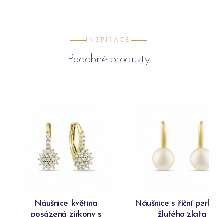
INSPIRACE
Podobné produkty
Náušnice květina
Náušnice s říční perlo
posázená zirkony s
žlutého zlata