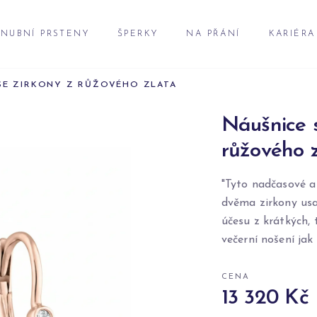
NUBNÍ PRSTENY
ŠPERKY
NA PŘÁNÍ
KARIÉRA
 SE ZIRKONY Z RŮŽOVÉHO ZLATA
Náušnice s
růžového 
"Tyto nadčasové a
dvěma zirkony usa
účesu z krátkých, 
večerní nošení jak
CENA
13 320 Kč