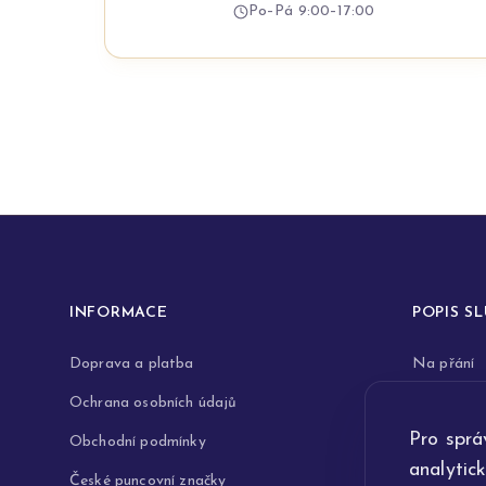
Po–Pá 9:00–17:00
INFORMACE
POPIS S
Doprava a platba
Na přání
Ochrana osobních údajů
Rytiny do 
Pro sprá
Obchodní podmínky
Opravy a 
analytic
České puncovní značky
Výkup zla