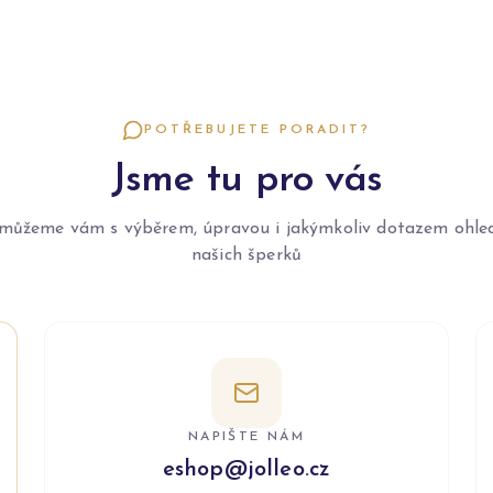
POTŘEBUJETE PORADIT?
Jsme tu pro vás
můžeme vám s výběrem, úpravou i jakýmkoliv dotazem ohle
našich šperků
NAPIŠTE NÁM
eshop@jolleo.cz