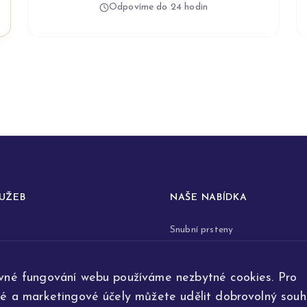
Odpovíme do 24 hodin
LUŽEB
NAŠE NABÍDKA
Snubní prsteny
prstenů
Zásnubní prsteny
vné fungování webu používáme nezbytné cookies. Pro
renovace šperků
Šperky
ké a marketingové účely můžete udělit dobrovolný souhl
ta
Na přání