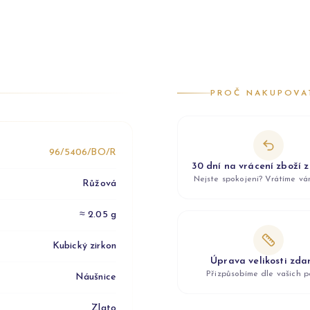
PROČ NAKUPOVA
96/5406/BO/R
30 dní na vrácení zboží 
Nejste spokojeni? Vrátíme v
Růžová
≈ 2.05 g
Kubický zirkon
Úprava velikosti zd
Přizpůsobíme dle vašich p
Náušnice
Zlato