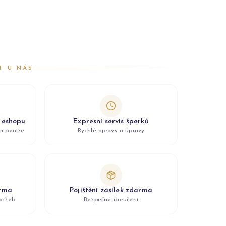
T U NÁS
z eshopu
Expresní servis šperků
ám peníze
Rychlé opravy a úpravy
arma
Pojištění zásilek zdarma
otřeb
Bezpečné doručení