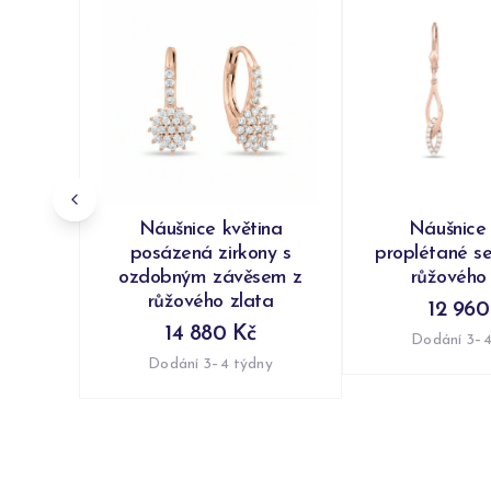
Náušnice květina
Náušnice 
posázená zirkony s
proplétané se
ozdobným závěsem z
růžového
růžového zlata
12 960
14 880 Kč
Dodání 3–4
Dodání 3–4 týdny