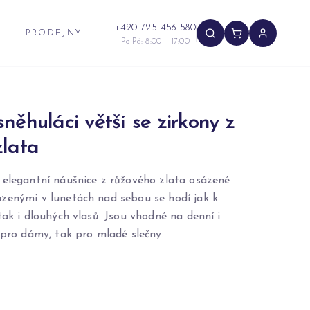
+420 725 456 580
PRODEJNY
Po-Pá: 8:00 - 17:00
něhuláci větší se zirkony z
zlata
 elegantní náušnice z růžového zlata osázené
zenými v lunetách nad sebou se hodí jak k
tak i dlouhých vlasů. Jsou vhodné na denní i
 pro dámy, tak pro mladé slečny.