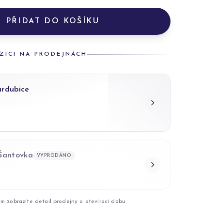
PŘIDAT DO KOŠÍKU
ZICI NA PRODEJNÁCH
ardubice
 Šantovka
VYPRODÁNO
ím zobrazíte detail prodejny a otevírací dobu