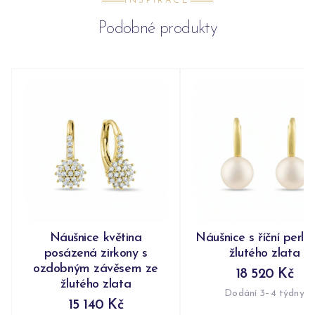
INSPIRACE
Podobné produkty
Náušnice květina
Náušnice s říční perlo
posázená zirkony s
žlutého zlata
ozdobným závěsem ze
18 520 Kč
žlutého zlata
Dodání 3–4 týdny
15 140 Kč