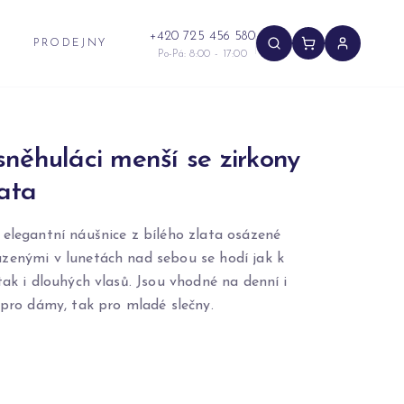
+420 725 456 580
PRODEJNY
Po-Pá: 8:00 - 17:00
něhuláci menší se zirkony
lata
 elegantní náušnice z bílého zlata osázené
zenými v lunetách nad sebou se hodí jak k
tak i dlouhých vlasů. Jsou vhodné na denní i
 pro dámy, tak pro mladé slečny.