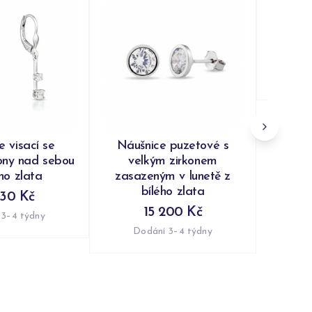
Náušni
kapky s
Do
e visací se
Náušnice puzetové s
ony nad sebou
velkým zirkonem
ého zlata
zasazeným v lunetě z
bílého zlata
230 Kč
15 200 Kč
 3–4 týdny
Dodání 3–4 týdny