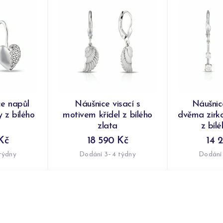
ce napůl
Náušnice visací s
Náušnic
 z bílého
motivem křídel z bílého
dvěma zirk
zlata
z bíl
Kč
18 590 Kč
14 
týdny
Dodání 3–4 týdny
Dodání