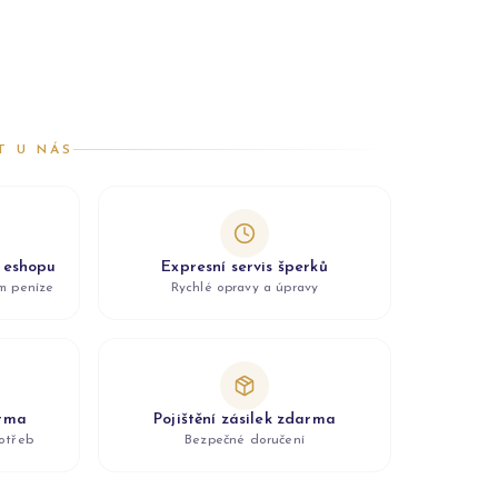
T U NÁS
z eshopu
Expresní servis šperků
ám peníze
Rychlé opravy a úpravy
arma
Pojištění zásilek zdarma
otřeb
Bezpečné doručení