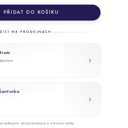
PŘIDAT DO KOŠÍKU
ZICI NA PRODEJNÁCH
trum
ějovice
 Šantovka
ím zobrazíte detail prodejny a otevírací dobu