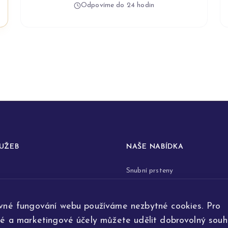
Odpovíme do 24 hodin
LUŽEB
NAŠE NABÍDKA
Snubní prsteny
prstenů
Zásnubní prsteny
vné fungování webu používáme nezbytné cookies. Pro
renovace šperků
Šperky
ké a marketingové účely můžete udělit dobrovolný souhl
ta
Na přání