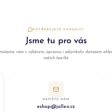
POTŘEBUJETE PORADIT?
Jsme tu pro vás
můžeme vám s výběrem, úpravou i jakýmkoliv dotazem ohle
našich šperků
NAPIŠTE NÁM
eshop@jolleo.cz