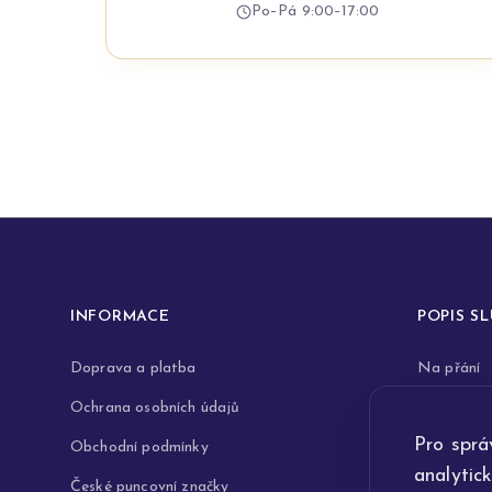
Po–Pá 9:00–17:00
INFORMACE
POPIS S
Doprava a platba
Na přání
Ochrana osobních údajů
Rytiny do 
Pro sprá
Obchodní podmínky
Opravy a 
analytic
České puncovní značky
Výkup zla