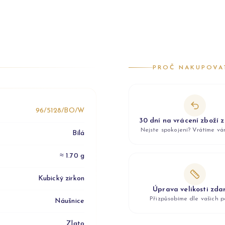
PROČ NAKUPOVA
96/5128/BO/W
30 dní na vrácení zboží 
Nejste spokojeni? Vrátíme v
Bílá
≈ 1.70 g
Kubický zirkon
Úprava velikosti zd
Přizpůsobíme dle vašich p
Náušnice
Zlato