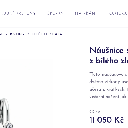
NUBNÍ PRSTENY
ŠPERKY
NA PŘÁNÍ
KARIÉRA
SE ZIRKONY Z BÍLÉHO ZLATA
Náušnice s
z bílého z
"Tyto nadčasové a
dvěma zirkony usa
účesu z krátkých, 
večerní nošení jak
CENA
11 050 Kč