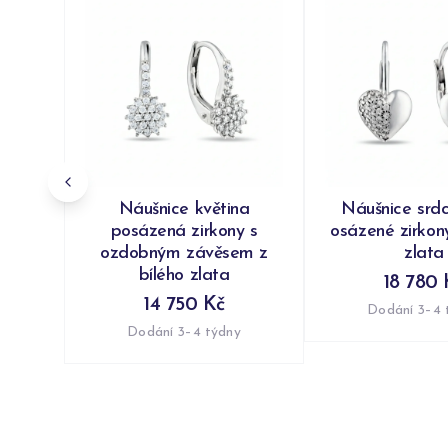
Náušnice květina
Náušnice srd
posázená zirkony s
osázené zirkony
ozdobným závěsem z
zlata
bílého zlata
18 780 
14 750 Kč
Dodání 3–4 
Dodání 3–4 týdny