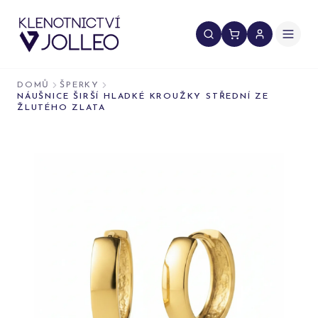
Přeskočit na obsah
DOMŮ
ŠPERKY
NÁUŠNICE ŠIRŠÍ HLADKÉ KROUŽKY STŘEDNÍ ZE
ŽLUTÉHO ZLATA