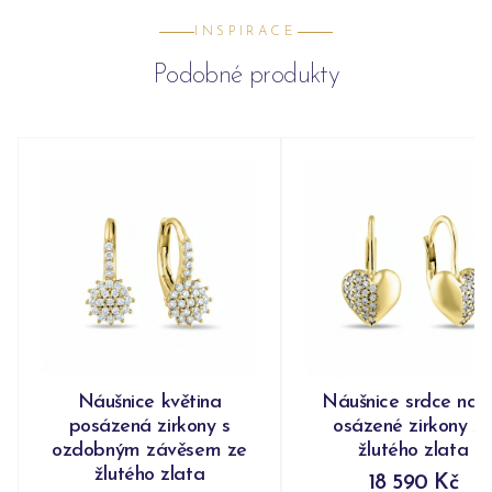
INSPIRACE
Podobné produkty
Náušnice květina
Náušnice srdce nap
posázená zirkony s
osázené zirkony z
ozdobným závěsem ze
žlutého zlata
žlutého zlata
18 590 Kč