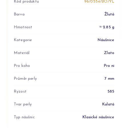
Kód produktu
96/0554/BO/YL
Barva
Žlutá
Hmotnost
≈ 2.85 g
Kategorie
Náušnice
Materiál
Zlato
Pro koho
Pro ni
Průměr perly
7 mm
Ryzost
585
Tvar perly
Kulatá
Typ náušnic
Klasické náušnice