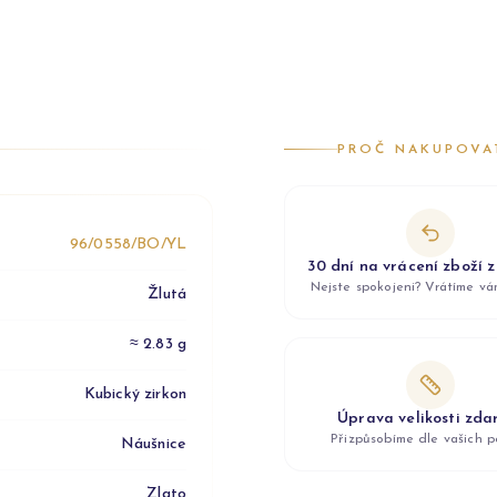
PROČ NAKUPOVA
96/0558/BO/YL
30 dní na vrácení zboží 
Nejste spokojeni? Vrátíme v
Žlutá
≈ 2.83 g
Kubický zirkon
Úprava velikosti zd
Přizpůsobíme dle vašich p
Náušnice
Zlato