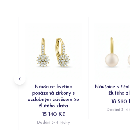
Náušnice květina
Náušnice s říční
posázená zirkony s
žlutého z
ozdobným závěsem ze
18 520 
žlutého zlata
Dodání 3–4 
15 140 Kč
Dodání 3–4 týdny