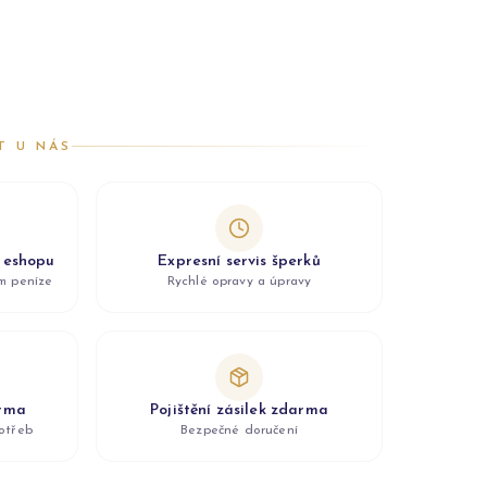
T U NÁS
z eshopu
Expresní servis šperků
ám peníze
Rychlé opravy a úpravy
arma
Pojištění zásilek zdarma
otřeb
Bezpečné doručení