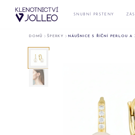
Přeskočit na obsah
SNUBNÍ PRSTENY
ZÁS
DOMŮ
ŠPERKY
NÁUŠNICE S ŘÍČNÍ PERLOU 