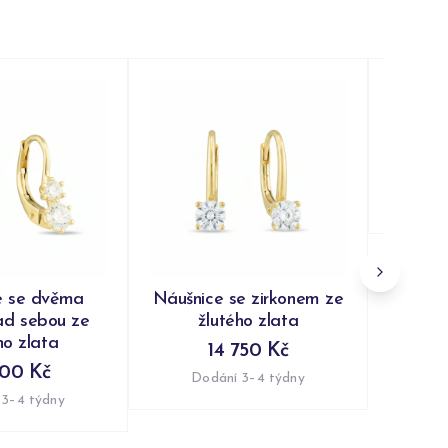
Náušnic
se zi
Do
e se dvěma
Náušnice se zirkonem ze
ad sebou ze
žlutého zlata
ho zlata
14 750 Kč
800 Kč
Dodání 3–4 týdny
 3–4 týdny