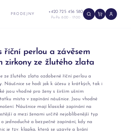
+420 725 456 580
PRODEJNY
Po-Pá: 8:00 - 17:00
 říční perlou a závěsem
zirkony ze žlutého zlata
e ze žlutého zlata ozdobené říční perlou a
. Náušnice se hodí jak k účesu z krátkých, tak i
aké jsou vhodné pro ženy s širším ušním
statku místa v zapínání náušnice. Jsou vhodné
 nošení. Náušnice mají klasické zapínání na
astější a mezi ženami určitě nejoblíbenější typ
e o jednoduché a bezpečné zapínání, kdy na
ic je tzv. klapka, která se uzavře a brání