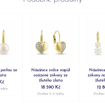
 perlou ze
Náušnice srdce napůl
Náušnic
lata
osázené zirkony ze
zirkony n
žlutého zlata
žluté
Kč
18 590 Kč
12 
týdny
Dodání 3–4 týdny
Dodání