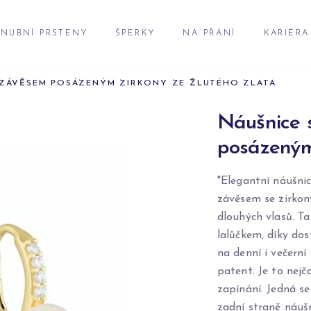
NUBNÍ PRSTENY
ŠPERKY
NA PŘÁNÍ
KARIÉRA
A ZÁVĚSEM POSÁZENÝM ZIRKONY ZE ŽLUTÉHO ZLATA
Náušnice s
posázeným 
"Elegantní náušnic
závěsem se zirkony
dlouhých vlasů. T
lalůčkem, díky do
na denní i večerní
patent. Je to nejč
zapínání. Jedná s
zadní straně náušn