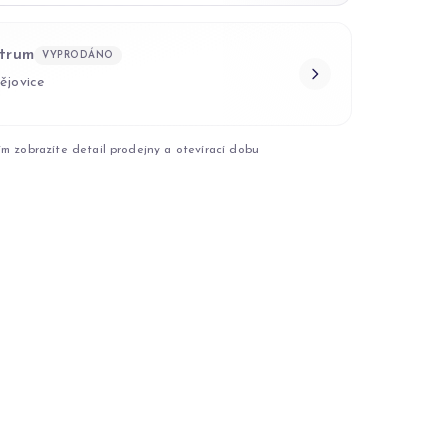
trum
VYPRODÁNO
ějovice
ím zobrazíte detail prodejny a otevírací dobu