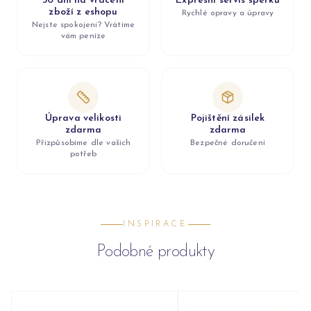
30 dní na vrácení
Expresní servis šperků
zboží z eshopu
Rychlé opravy a úpravy
Nejste spokojeni? Vrátíme
vám peníze
Úprava velikosti
Pojištění zásilek
zdarma
zdarma
Přizpůsobíme dle vašich
Bezpečné doručení
potřeb
INSPIRACE
Podobné produkty