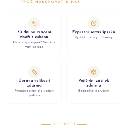
PROČ NAKUPOVAT U NÁS
30 dní na vrácení
Expresní servis šperků
zboží z eshopu
Rychlé opravy a úpravy
Nejste spokojeni? Vrátíme
vám peníze
Úprava velikosti
Pojištění zásilek
zdarma
zdarma
Přizpůsobíme dle vašich
Bezpečné doručení
potřeb
INSPIRACE