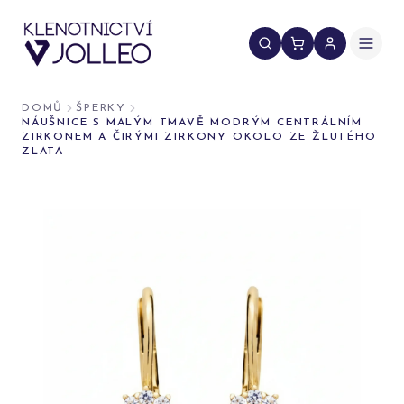
Přeskočit na obsah
DOMŮ
ŠPERKY
NÁUŠNICE S MALÝM TMAVĚ MODRÝM CENTRÁLNÍM
ZIRKONEM A ČIRÝMI ZIRKONY OKOLO ZE ŽLUTÉHO
ZLATA