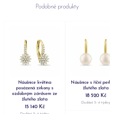
Podobné produkty
Náušnice květina
Náušnice s říční perlo
posázená zirkony s
žlutého zlata
ozdobným závěsem ze
18 520 Kč
žlutého zlata
Dodání 3–4 týdny
15 140 Kč
Dodání 3–4 týdny