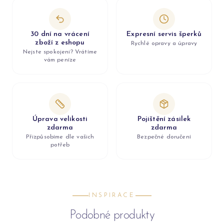
30 dní na vrácení
Expresní servis šperků
zboží z eshopu
Rychlé opravy a úpravy
Nejste spokojeni? Vrátíme
vám peníze
Úprava velikosti
Pojištění zásilek
zdarma
zdarma
Přizpůsobíme dle vašich
Bezpečné doručení
potřeb
INSPIRACE
Podobné produkty