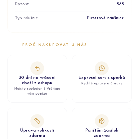
Ryzost
585
Typ náušnic
Puzetové náušnice
PROČ NAKUPOVAT U NÁS
30 dní na vrácení
Expresní servis šperků
zboží z eshopu
Rychlé opravy a úpravy
Nejste spokojeni? Vrátíme
vám peníze
Úprava velikosti
Pojištění zásilek
zdarma
zdarma