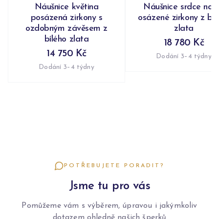
Náušnice květina
Náušnice srdce nap
posázená zirkony s
osázené zirkony z bíl
ozdobným závěsem z
zlata
bílého zlata
18 780 Kč
14 750 Kč
Dodání 3–4 týdny
Dodání 3–4 týdny
POTŘEBUJETE PORADIT?
Jsme tu pro vás
Pomůžeme vám s výběrem, úpravou i jakýmkoliv
dotazem ohledně našich šperků