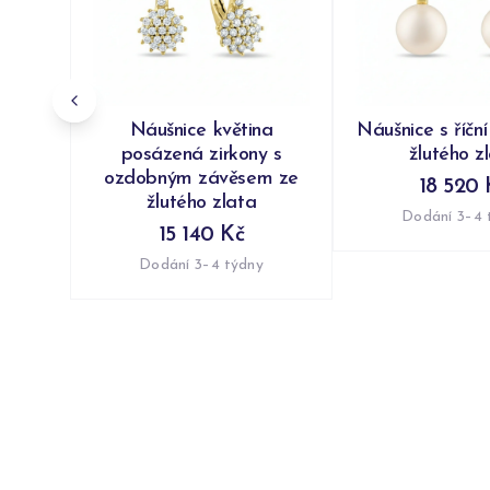
Náušnice květina
Náušnice s říční
posázená zirkony s
žlutého z
ozdobným závěsem ze
18 520 
žlutého zlata
Dodání 3–4 
15 140 Kč
Dodání 3–4 týdny