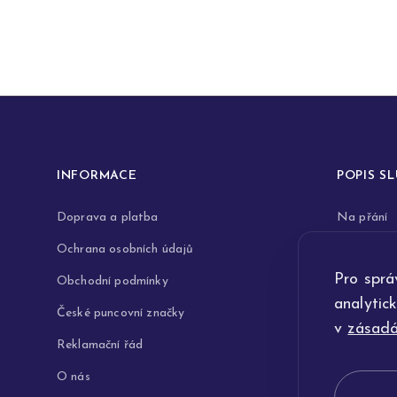
INFORMACE
POPIS S
Doprava a platba
Na přání
Ochrana osobních údajů
Rytiny do 
Pro sprá
Obchodní podmínky
Opravy a 
analytic
České puncovní značky
Výkup zla
v
zásadá
Reklamační řád
Technologi
O nás