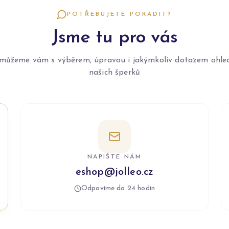
POTŘEBUJETE PORADIT?
Jsme tu pro vás
můžeme vám s výběrem, úpravou i jakýmkoliv dotazem ohle
našich šperků
NAPIŠTE NÁM
eshop@jolleo.cz
Odpovíme do 24 hodin