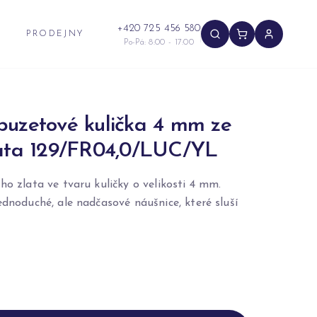
+420 725 456 580
PRODEJNY
Po-Pá: 8:00 - 17:00
puzetové kulička 4 mm ze
lata 129/FR04,0/LUC/YL
ho zlata ve tvaru kuličky o velikosti 4 mm.
ednoduché, ale nadčasové náušnice, které sluší