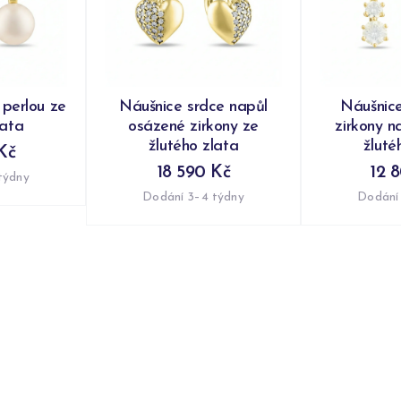
 perlou ze
Náušnice srdce napůl
Náušnic
lata
osázené zirkony ze
zirkony n
žlutého zlata
žluté
Kč
18 590 Kč
12 
týdny
Dodání 3–4 týdny
Dodání