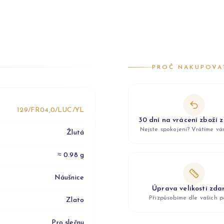
PROČ NAKUPOVA
129/FR04,0/LUC/YL
30 dní na vrácení zboží 
Nejste spokojeni? Vrátíme v
Žlutá
≈ 0.98 g
Náušnice
Úprava velikosti zd
Přizpůsobíme dle vašich p
Zlato
Pro slečnu