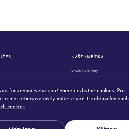
LUŽEB
NAŠE NABÍDKA
Snubní prsteny
prstenů
Zásnubní prsteny
vné fungování webu používáme nezbytné cookies. Pro
renovace šperků
Šperky
ké a marketingové účely můžete udělit dobrovolný souhl
ta
Na přání
ch cookies
.
e výroby