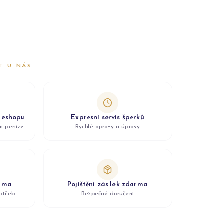
T U NÁS
z eshopu
Expresní servis šperků
ám peníze
Rychlé opravy a úpravy
arma
Pojištění zásilek zdarma
otřeb
Bezpečné doručení