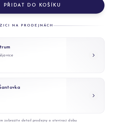
PŘIDAT DO KOŠÍKU
ZICI NA PRODEJNÁCH
trum
ějovice
 Šantovka
ím zobrazíte detail prodejny a otevírací dobu