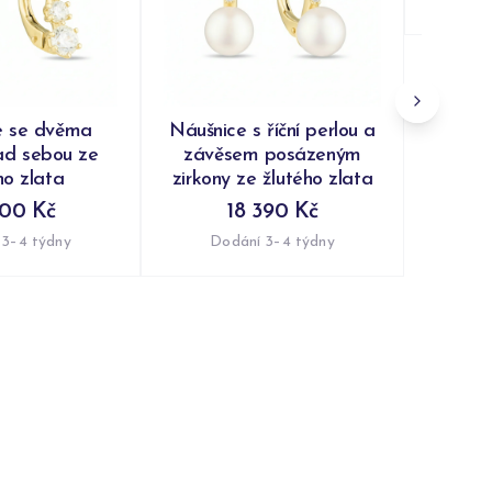
Do
e se dvěma
Náušnice s říční perlou a
ad sebou ze
závěsem posázeným
ho zlata
zirkony ze žlutého zlata
800 Kč
18 390 Kč
 3–4 týdny
Dodání 3–4 týdny