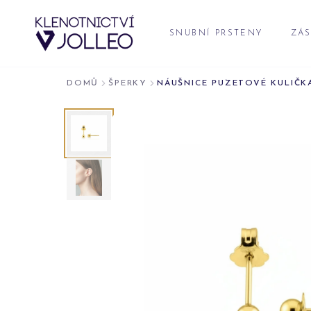
Přeskočit na obsah
SNUBNÍ PRSTENY
ZÁS
DOMŮ
ŠPERKY
NÁUŠNICE PUZETOVÉ KULIČKA