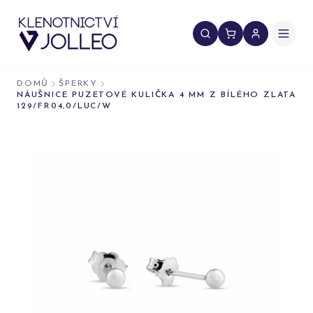
Přeskočit na obsah
DOMŮ
ŠPERKY
NÁUŠNICE PUZETOVÉ KULIČKA 4 MM Z BÍLÉHO ZLATA
129/FR04,0/LUC/W