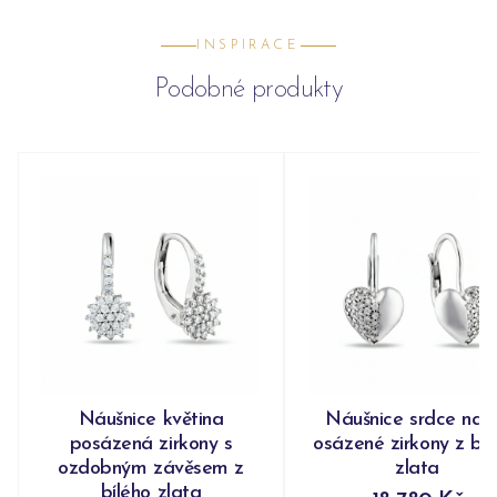
INSPIRACE
Podobné produkty
Náušnice květina
Náušnice srdce nap
posázená zirkony s
osázené zirkony z bíl
ozdobným závěsem z
zlata
bílého zlata