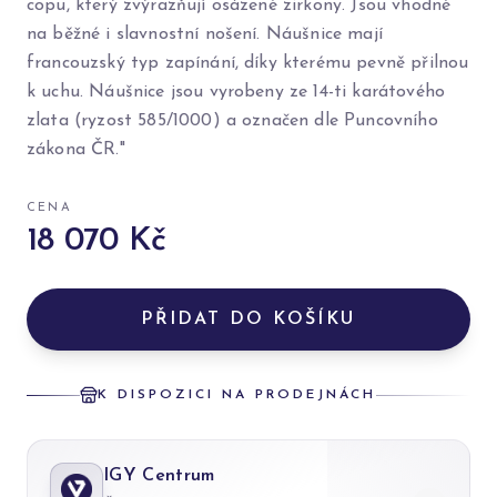
copu, který zvýrazňují osázené zirkony. Jsou vhodné
na běžné i slavnostní nošení. Náušnice mají
francouzský typ zapínání, díky kterému pevně přilnou
k uchu. Náušnice jsou vyrobeny ze 14-ti karátového
zlata (ryzost 585/1000) a označen dle Puncovního
zákona ČR."
CENA
18 070 Kč
PŘIDAT DO KOŠÍKU
K DISPOZICI NA PRODEJNÁCH
IGY Centrum