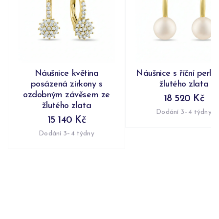
Náušnice květina
Náušnice s říční perlo
posázená zirkony s
žlutého zlata
ozdobným závěsem ze
18 520 Kč
žlutého zlata
Dodání 3–4 týdny
15 140 Kč
Dodání 3–4 týdny