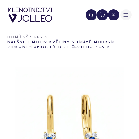
Přeskočit na obsah
DOMŮ
ŠPERKY
NÁUŠNICE MOTIV KVĚTINY S TMAVĚ MODRÝM
ZIRKONEM UPROSTŘED ZE ŽLUTÉHO ZLATA