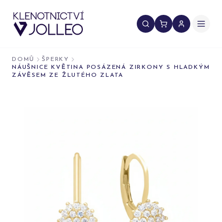
Přeskočit na obsah
DOMŮ
ŠPERKY
NÁUŠNICE KVĚTINA POSÁZENÁ ZIRKONY S HLADKÝM
ZÁVĚSEM ZE ŽLUTÉHO ZLATA