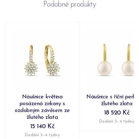
Podobné produkty
Náušnice květina
Náušnice s říční perlo
posázená zirkony s
žlutého zlata
ozdobným závěsem ze
18 520 Kč
žlutého zlata
Dodání 3–4 týdny
15 140 Kč
Dodání 3–4 týdny