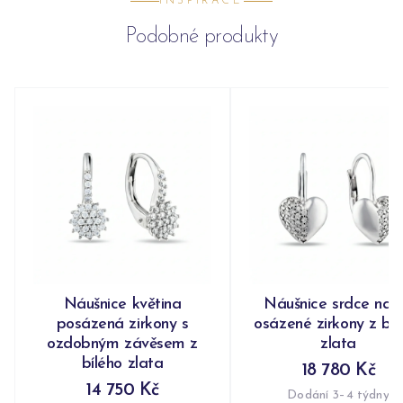
INSPIRACE
Podobné produkty
Náušnice květina
Náušnice srdce nap
posázená zirkony s
osázené zirkony z bíl
ozdobným závěsem z
zlata
bílého zlata
18 780 Kč
14 750 Kč
Dodání 3–4 týdny