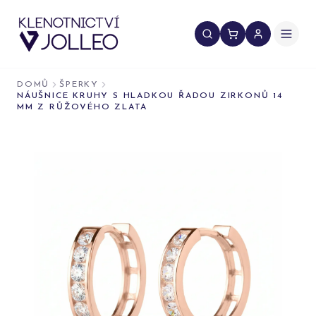
Přeskočit na obsah
DOMŮ
ŠPERKY
NÁUŠNICE KRUHY S HLADKOU ŘADOU ZIRKONŮ 14
MM Z RŮŽOVÉHO ZLATA