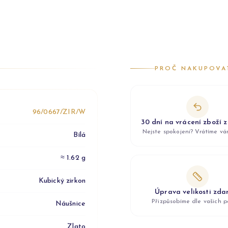
PROČ NAKUPOVA
96/0667/ZIR/W
30 dní na vrácení zboží 
Nejste spokojeni? Vrátíme v
Bílá
≈ 1.62 g
Kubický zirkon
Úprava velikosti zd
Přizpůsobíme dle vašich p
Náušnice
Zlato