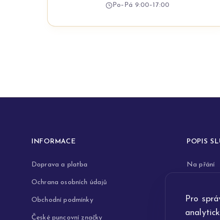
Po–Pá 9:00–17:00
INFORMACE
POPIS S
Doprava a platba
Na přání
Ochrana osobních údajů
Rytiny do 
Pro sprá
Obchodní podmínky
Opravy a 
analytic
České puncovní značky
Výkup zla