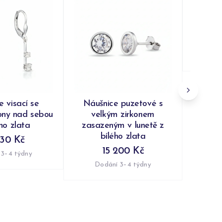
Náušni
kapky s
Do
e visací se
Náušnice puzetové s
ony nad sebou
velkým zirkonem
ého zlata
zasazeným v lunetě z
bílého zlata
230 Kč
15 200 Kč
 3–4 týdny
Dodání 3–4 týdny