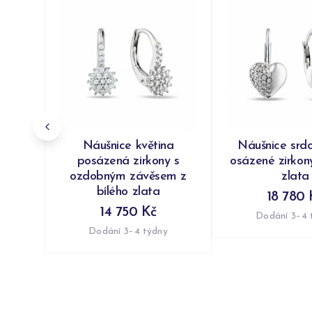
Náušnice květina
Náušnice srd
posázená zirkony s
osázené zirkony
ozdobným závěsem z
zlata
bílého zlata
18 780 
14 750 Kč
Dodání 3–4 
Dodání 3–4 týdny