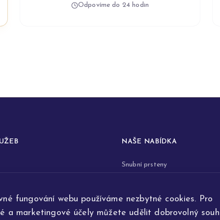
Odpovíme do 24 hodin
LUŽEB
NAŠE NABÍDKA
Snubní prsteny
prstenů
Zásnubní prsteny
vné fungování webu používáme nezbytné cookies. Pro
renovace šperků
Šperky
ké a marketingové účely můžete udělit dobrovolný souhl
ta
Na přání