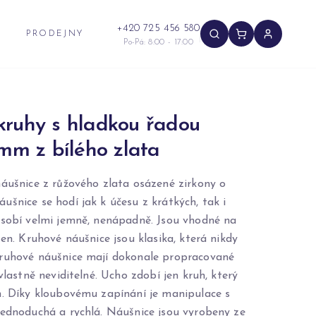
+420 725 456 580
PRODEJNY
Po-Pá: 8:00 - 17:00
kruhy s hladkou řadou
 mm z bílého zlata
náušnice z růžového zlata osázené zirkony o
šnice se hodí jak k účesu z krátkých, tak i
ůsobí velmi jemně, nenápadně. Jsou vhodné na
šen. Kruhové náušnice jsou klasika, která nikdy
ruhové náušnice mají dokonale propracované
 vlastně neviditelné. Ucho zdobí jen kruh, který
n. Díky kloubovému zapínání je manipulace s
jednoduchá a rychlá. Náušnice jsou vyrobeny ze