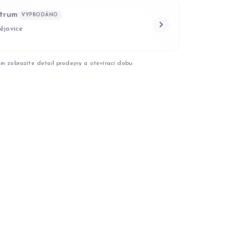
trum
VYPRODÁNO
ějovice
ím zobrazíte detail prodejny a otevírací dobu