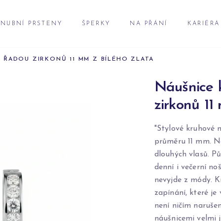
NUBNÍ PRSTENY
ŠPERKY
NA PŘÁNÍ
KARIÉRA
 ŘADOU ZIRKONŮ 11 MM Z BÍLÉHO ZLATA
Náušnice 
zirkonů 11
"Stylové kruhové 
průměru 11 mm. Náu
dlouhých vlasů. P
denní i večerní no
nevyjde z módy. K
zapínání, které je
není ničím naruše
náušnicemi velmi 