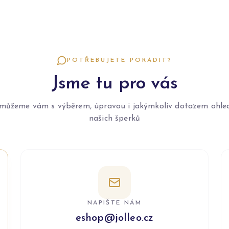
POTŘEBUJETE PORADIT?
Jsme tu pro vás
můžeme vám s výběrem, úpravou i jakýmkoliv dotazem ohle
našich šperků
NAPIŠTE NÁM
eshop@jolleo.cz