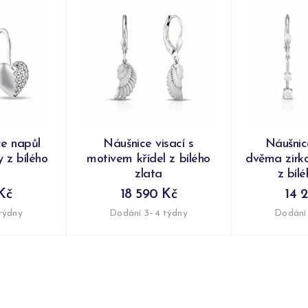
ce napůl
Náušnice visací s
Náušnic
 z bílého
motivem křídel z bílého
dvěma zirk
zlata
z bíl
Kč
18 590 Kč
14 
týdny
Dodání 3–4 týdny
Dodání