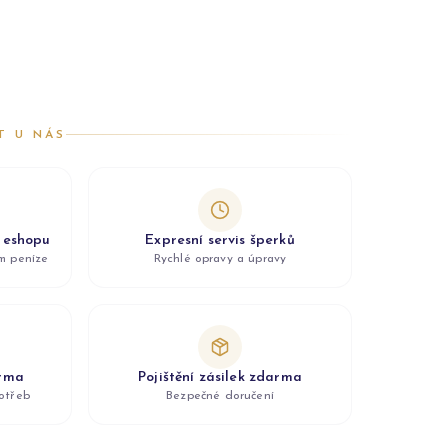
T U NÁS
z eshopu
Expresní servis šperků
ám peníze
Rychlé opravy a úpravy
arma
Pojištění zásilek zdarma
otřeb
Bezpečné doručení