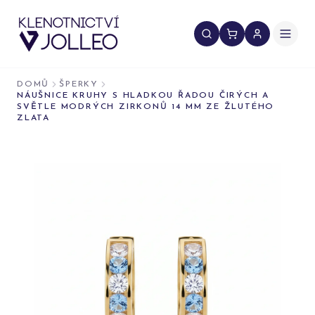
Přeskočit na obsah
DOMŮ
ŠPERKY
NÁUŠNICE KRUHY S HLADKOU ŘADOU ČIRÝCH A
SVĚTLE MODRÝCH ZIRKONŮ 14 MM ZE ŽLUTÉHO
ZLATA