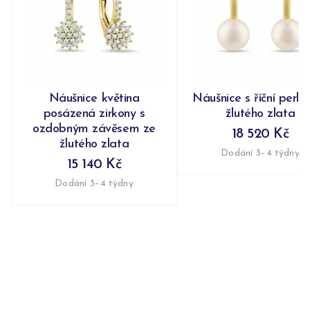
Náušnice květina
Náušnice s říční perlo
posázená zirkony s
žlutého zlata
ozdobným závěsem ze
18 520 Kč
žlutého zlata
Dodání 3–4 týdny
15 140 Kč
Dodání 3–4 týdny