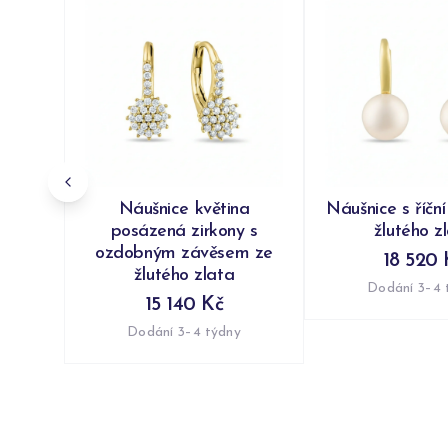
Náušnice květina
Náušnice s říční
posázená zirkony s
žlutého z
ozdobným závěsem ze
18 520 
žlutého zlata
Dodání 3–4 
15 140 Kč
Dodání 3–4 týdny