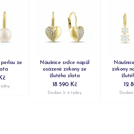
 perlou ze
Náušnice srdce napůl
Náušnic
lata
osázené zirkony ze
zirkony n
žlutého zlata
žluté
Kč
18 590 Kč
12 
týdny
Dodání 3–4 týdny
Dodání