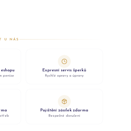
T U NÁS
z eshopu
Expresní servis šperků
ám peníze
Rychlé opravy a úpravy
arma
Pojištění zásilek zdarma
otřeb
Bezpečné doručení