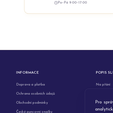
Po–Pá 9:00–17:00
INFORMACE
POPIS S
Doprava a platba
Na přání
Ochrana osobních údajů
Rytiny do 
Pro sprá
Obchodní podmínky
Opravy a 
analytic
České puncovní značky
Výkup zla