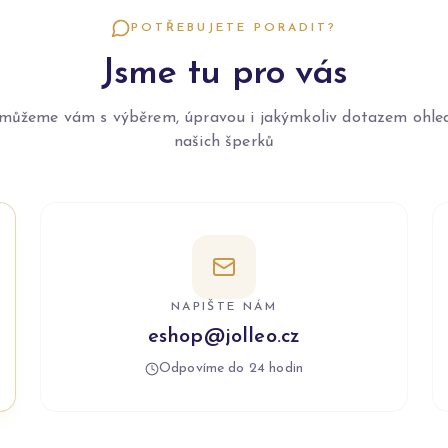
POTŘEBUJETE PORADIT?
Jsme tu pro vás
můžeme vám s výběrem, úpravou i jakýmkoliv dotazem ohle
našich šperků
NAPIŠTE NÁM
eshop@jolleo.cz
Odpovíme do 24 hodin