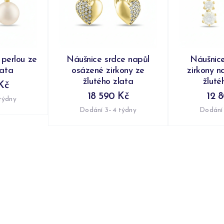
 perlou ze
Náušnice srdce napůl
Náušnic
lata
osázené zirkony ze
zirkony n
žlutého zlata
žluté
Kč
18 590 Kč
12 
týdny
Dodání 3–4 týdny
Dodání