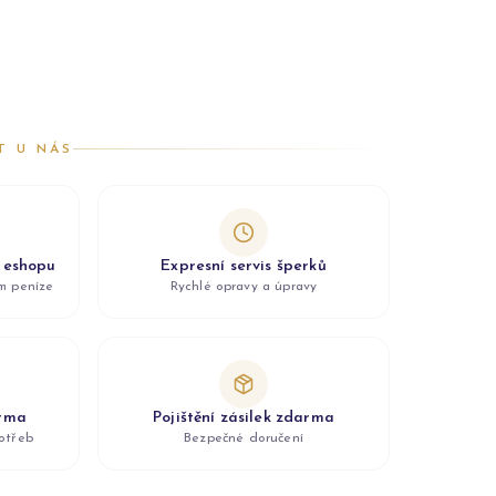
T U NÁS
z eshopu
Expresní servis šperků
ám peníze
Rychlé opravy a úpravy
arma
Pojištění zásilek zdarma
otřeb
Bezpečné doručení