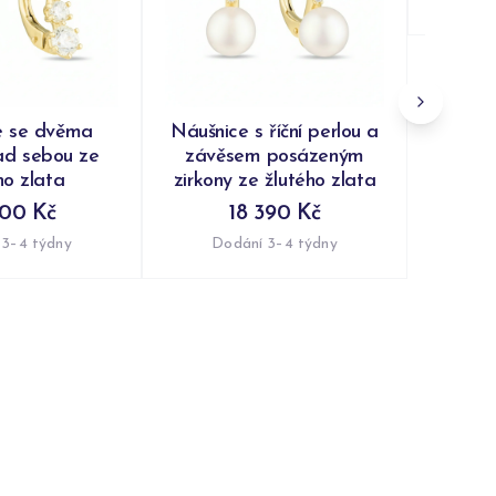
Do
e se dvěma
Náušnice s říční perlou a
ad sebou ze
závěsem posázeným
ho zlata
zirkony ze žlutého zlata
800 Kč
18 390 Kč
 3–4 týdny
Dodání 3–4 týdny