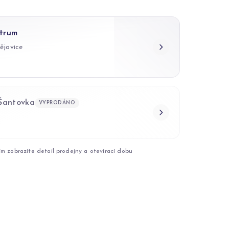
trum
ějovice
 Šantovka
VYPRODÁNO
ím zobrazíte detail prodejny a otevírací dobu