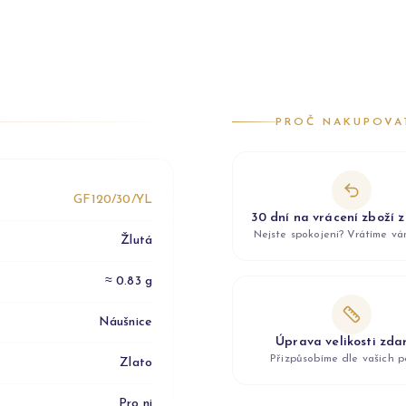
PROČ NAKUPOVA
GF120/30/YL
30 dní na vrácení zboží 
Nejste spokojeni? Vrátíme v
Žlutá
≈ 0.83 g
Náušnice
Úprava velikosti zd
Přizpůsobíme dle vašich p
Zlato
Pro ni