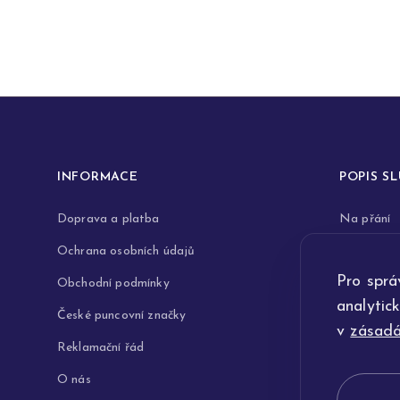
INFORMACE
POPIS S
Doprava a platba
Na přání
Ochrana osobních údajů
Rytiny do 
Pro sprá
Obchodní podmínky
Opravy a 
analytic
České puncovní značky
Výkup zla
v
zásadá
Reklamační řád
Technologi
O nás