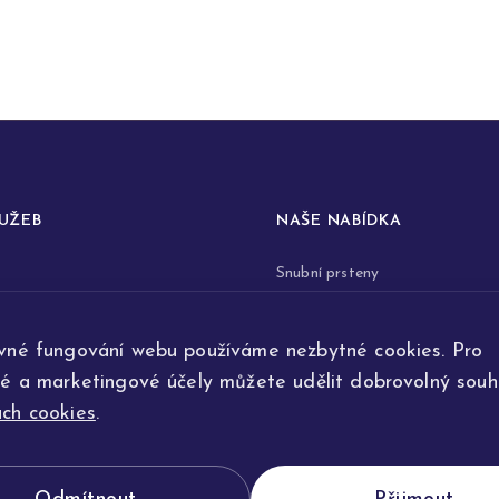
LUŽEB
NAŠE NABÍDKA
Snubní prsteny
prstenů
Zásnubní prsteny
vné fungování webu používáme nezbytné cookies. Pro
renovace šperků
Šperky
ké a marketingové účely můžete udělit dobrovolný souhl
ta
Na přání
ch cookies
.
e výroby