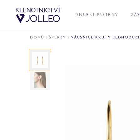
Přeskočit na obsah
SNUBNÍ PRSTENY
ZÁS
DOMŮ
ŠPERKY
NÁUŠNICE KRUHY JEDNODUC