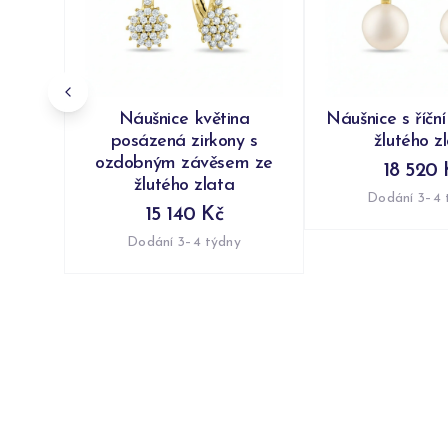
Náušnice květina
Náušnice s říční
posázená zirkony s
žlutého z
ozdobným závěsem ze
18 520 
žlutého zlata
Dodání 3–4 
15 140 Kč
Dodání 3–4 týdny