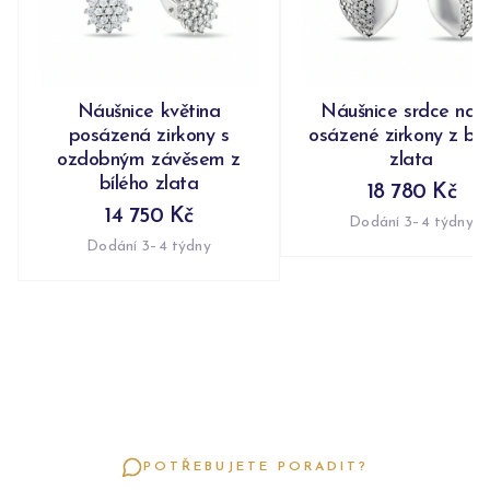
Náušnice květina
Náušnice srdce nap
posázená zirkony s
osázené zirkony z bíl
ozdobným závěsem z
zlata
bílého zlata
18 780 Kč
14 750 Kč
Dodání 3–4 týdny
Dodání 3–4 týdny
POTŘEBUJETE PORADIT?