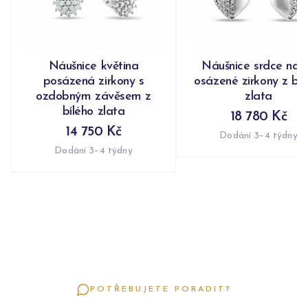
Náušnice květina
Náušnice srdce nap
posázená zirkony s
osázené zirkony z bíl
ozdobným závěsem z
zlata
bílého zlata
18 780 Kč
14 750 Kč
Dodání 3–4 týdny
Dodání 3–4 týdny
POTŘEBUJETE PORADIT?