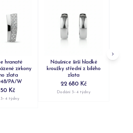
Ná
obous
řadou
růžovýc
Do
e hranaté
Náušnice širší hladké
ázené zirkony
kroužky střední z bílého
ého zlata
zlata
048/PA/W
22 680 Kč
350 Kč
Dodání 3–4 týdny
 3–4 týdny