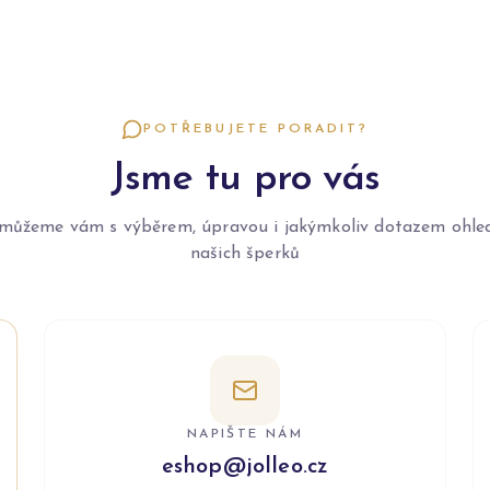
POTŘEBUJETE PORADIT?
Jsme tu pro vás
můžeme vám s výběrem, úpravou i jakýmkoliv dotazem ohle
našich šperků
NAPIŠTE NÁM
eshop@jolleo.cz