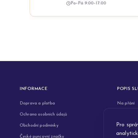
Po–Pá 9:00–17:00
INFORMACE
POPIS S
Doprava a platba
Na přání
Ochrana osobních údajů
Rytiny do 
Pro sprá
Obchodní podmínky
Opravy a 
analytic
České puncovní značky
Výkup zla