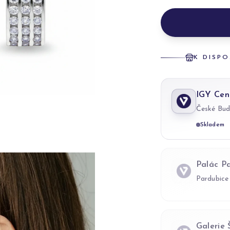
K DISPO
IGY Cen
České Bud
Skladem
Palác P
Pardubice
Galerie