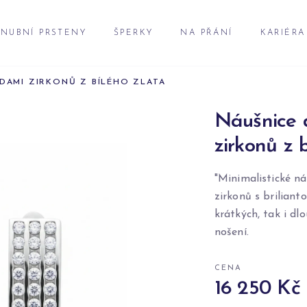
NUBNÍ PRSTENY
ŠPERKY
NA PŘÁNÍ
KARIÉRA
ADAMI ZIRKONŮ Z BÍLÉHO ZLATA
Náušnice d
zirkonů z 
"Minimalistické n
zirkonů s brilian
krátkých, tak i dl
nošení.
CENA
16 250 Kč