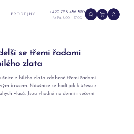
+420 725 456 580
PRODEJNY
Po-Pá: 8:00 - 17:00
elší se třemi řadami
bílého zlata
áušnice z bílého zlata zdobené třemi řadami
tovým brusem. Náušnice se hodí jak k účesu z
ouhých vlasů. Jsou vhodné na denní i večerní