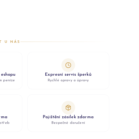
T U NÁS
z eshopu
Expresní servis šperků
ám peníze
Rychlé opravy a úpravy
arma
Pojištění zásilek zdarma
otřeb
Bezpečné doručení