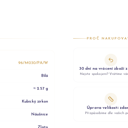
PROČ NAKUPOVA
96/M030/PA/W
30 dní na vrácení zboží 
Nejste spokojeni? Vrátíme v
Bílá
≈ 2.57 g
Kubický zirkon
Úprava velikosti zd
Přizpůsobíme dle vašich p
Náušnice
Zlato