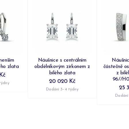
menším
Náušnice s centrálním
Náušnic
ého zlata
obdélníkovým zirkonem z
částečně os
bílého zlata
z bíl
Kč
96//H
20 020 Kč
týdny
25 
Dodání 3–4 týdny
Dodání