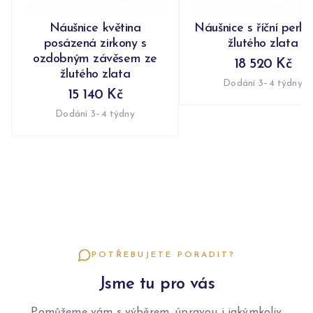
Náušnice květina
Náušnice s říční perlo
posázená zirkony s
žlutého zlata
ozdobným závěsem ze
18 520 Kč
žlutého zlata
Dodání 3–4 týdny
15 140 Kč
Dodání 3–4 týdny
POTŘEBUJETE PORADIT?
Jsme tu pro vás
Pomůžeme vám s výběrem, úpravou i jakýmkoliv