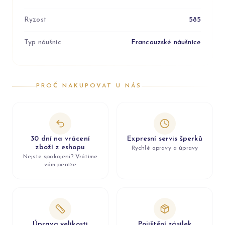
Ryzost
585
Typ náušnic
Francouzské náušnice
PROČ NAKUPOVAT U NÁS
30 dní na vrácení
Expresní servis šperků
zboží z eshopu
Rychlé opravy a úpravy
Nejste spokojeni? Vrátíme
vám peníze
Úprava velikosti
Pojištění zásilek