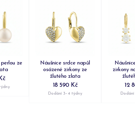
 perlou ze
Náušnice srdce napůl
Náušnic
lata
osázené zirkony ze
zirkony n
žlutého zlata
žluté
Kč
18 590 Kč
12 
týdny
Dodání 3–4 týdny
Dodání