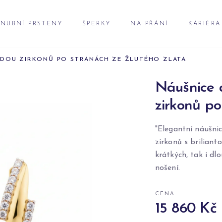
NUBNÍ PRSTENY
ŠPERKY
NA PŘÁNÍ
KARIÉRA
ADOU ZIRKONŮ PO STRANÁCH ZE ŽLUTÉHO ZLATA
Náušnice 
zirkonů po
"Elegantní náušni
zirkonů s brilian
krátkých, tak i dl
nošení.
CENA
15 860 Kč