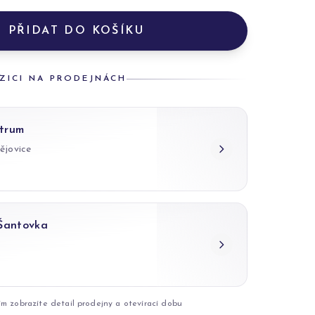
PŘIDAT DO KOŠÍKU
ZICI NA PRODEJNÁCH
trum
ějovice
 Šantovka
ím zobrazíte detail prodejny a otevírací dobu