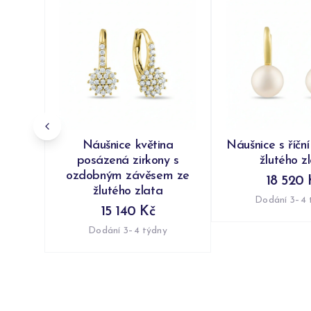
Náušnice květina
Náušnice s říční
posázená zirkony s
žlutého z
ozdobným závěsem ze
18 520 
žlutého zlata
Dodání 3–4 
15 140 Kč
Dodání 3–4 týdny