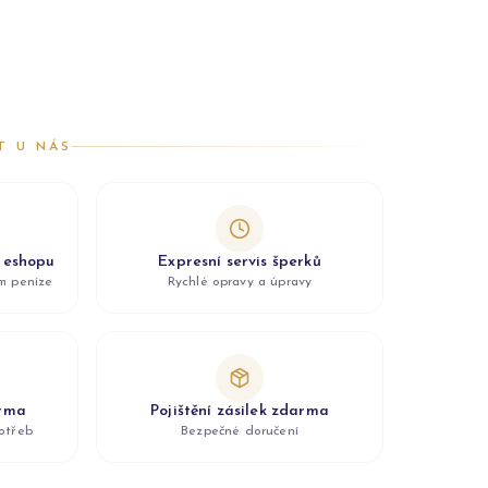
T U NÁS
z eshopu
Expresní servis šperků
ám peníze
Rychlé opravy a úpravy
arma
Pojištění zásilek zdarma
otřeb
Bezpečné doručení