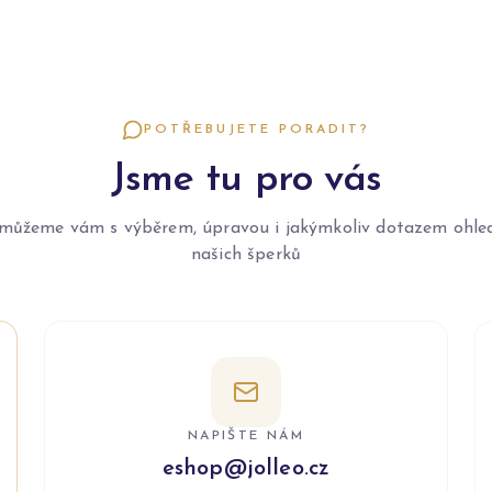
POTŘEBUJETE PORADIT?
Jsme tu pro vás
můžeme vám s výběrem, úpravou i jakýmkoliv dotazem ohle
našich šperků
NAPIŠTE NÁM
eshop@jolleo.cz