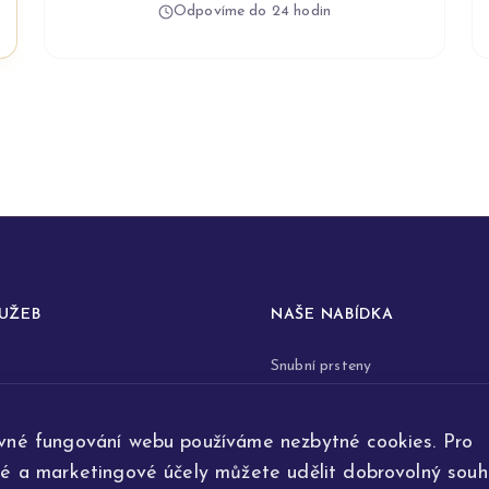
Odpovíme do 24 hodin
LUŽEB
NAŠE NABÍDKA
Snubní prsteny
prstenů
Zásnubní prsteny
vné fungování webu používáme nezbytné cookies. Pro
renovace šperků
Šperky
ké a marketingové účely můžete udělit dobrovolný souhl
ta
Na přání