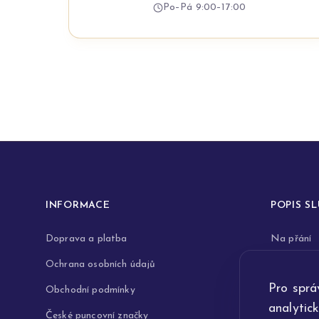
Po–Pá 9:00–17:00
INFORMACE
POPIS S
Doprava a platba
Na přání
Ochrana osobních údajů
Rytiny do 
Pro sprá
Obchodní podmínky
Opravy a 
analytic
České puncovní značky
Výkup zla