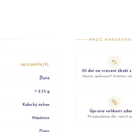
PROČ NAKUPOVA
96/5199/PA/YL
30 dní na vrácení zboží 
Nejste spokojeni? Vrátíme v
Žlutá
≈ 2.35 g
Kubický zirkon
Úprava velikosti zd
Přizpůsobíme dle vašich p
Náušnice
Zlato