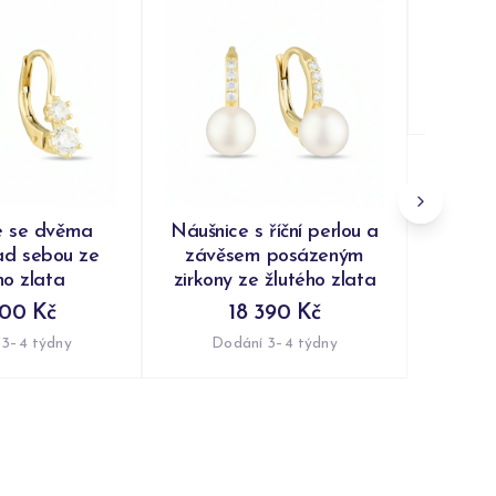
Náušni
ž
Do
e se dvěma
Náušnice s říční perlou a
ad sebou ze
závěsem posázeným
ho zlata
zirkony ze žlutého zlata
800 Kč
18 390 Kč
 3–4 týdny
Dodání 3–4 týdny