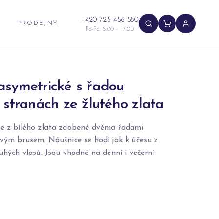
+420 725 456 580
PRODEJNY
Po-Pá: 8:00 - 17:00
asymetrické s řadou
 stranách ze žlutého zlata
ce z bílého zlata zdobené dvěma řadami
tovým brusem. Náušnice se hodí jak k účesu z
ouhých vlasů. Jsou vhodné na denní i večerní