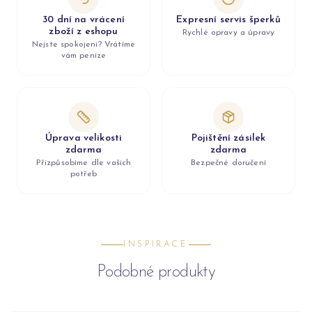
30 dní na vrácení
Expresní servis šperků
zboží z eshopu
Rychlé opravy a úpravy
Nejste spokojeni? Vrátíme
vám peníze
Úprava velikosti
Pojištění zásilek
zdarma
zdarma
Přizpůsobíme dle vašich
Bezpečné doručení
potřeb
INSPIRACE
Podobné produkty