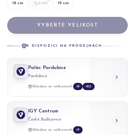
18
cm
18,5
cm
19
cm
VYBERTE VELIKOST
K DISPOZICI NA PRODEJNÁCH
Palác Pardubice
Pardubice
Skladem ve velikostech:
18
18,5
IGY Centrum
České Budějovice
Skladem ve velikostech:
19