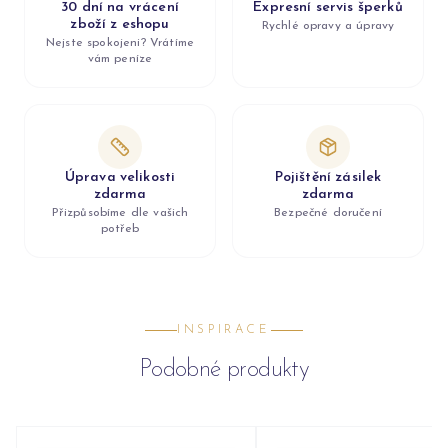
30 dní na vrácení
Expresní servis šperků
zboží z eshopu
Rychlé opravy a úpravy
Nejste spokojeni? Vrátíme
vám peníze
Úprava velikosti
Pojištění zásilek
zdarma
zdarma
Přizpůsobíme dle vašich
Bezpečné doručení
potřeb
INSPIRACE
Podobné produkty