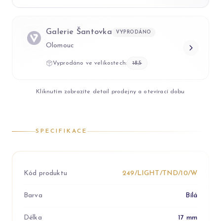
Galerie Šantovka
VYPRODÁNO
Olomouc
Vyprodáno ve velikostech:
18,5
Kliknutím zobrazíte detail prodejny a otevírací dobu
SPECIFIKACE
Kód produktu
249/LIGHT/TND/10/W
Barva
Bílá
Délka
17 mm