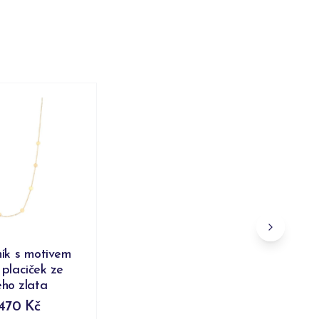
ík s motivem
placiček ze
ého zlata
 470 Kč