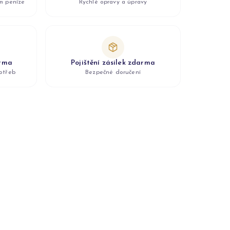
ám peníze
Rychlé opravy a úpravy
arma
Pojištění zásilek zdarma
otřeb
Bezpečné doručení