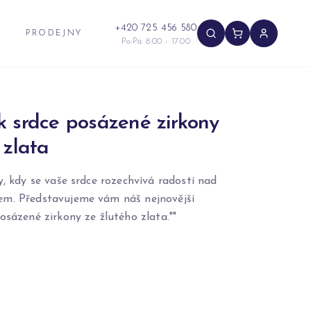
+420 725 456 580
PRODEJNY
Po-Pá: 8:00 - 17:00
k srdce posázené zirkony
 zlata
y, kdy se vaše srdce rozechvívá radostí nad
em. Představujeme vám náš nejnovější
osázené zirkony ze žlutého zlata.""