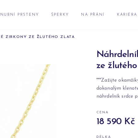
NUBNÍ PRSTENY
ŠPERKY
NA PŘÁNÍ
KARIÉRA
NÉ ZIRKONY ZE ŽLUTÉHO ZLATA
Náhrdelní
ze žlutého
"""Zažijte okamžik
dokonalým klenot
náhrdelník srdce p
CENA
18 590 Kč
DÉLKA