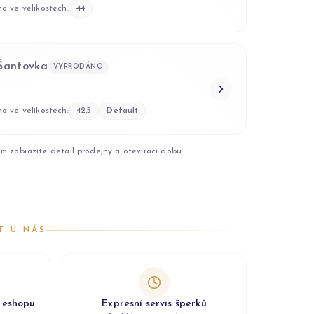
o ve velikostech:
44
 Šantovka
VYPRODÁNO
o ve velikostech:
42,5
Default
ím zobrazíte detail prodejny a otevírací dobu
T U NÁS
z eshopu
Expresní servis šperků