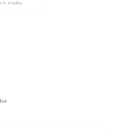
í 3–4 týdny
dně