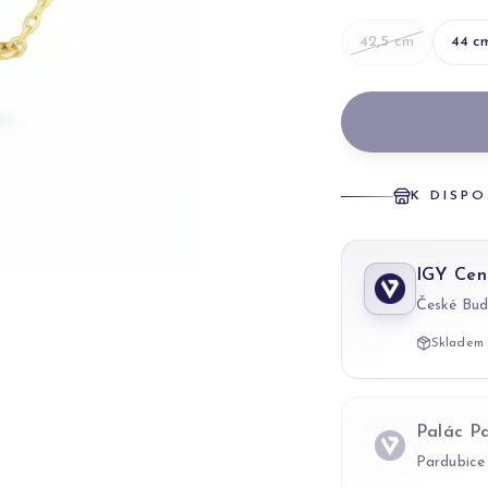
42,5
cm
44
c
K DISPO
IGY Cen
České Bud
Skladem 
Palác P
Pardubice