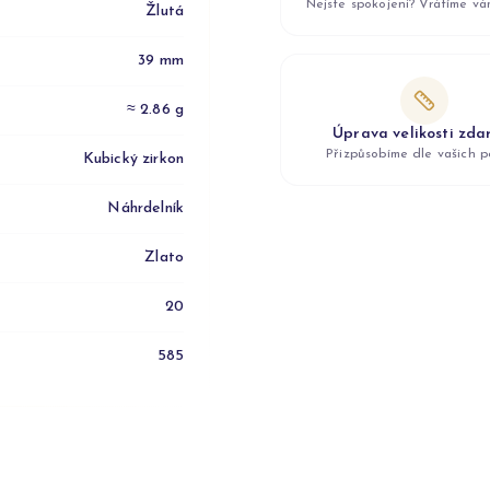
Nejste spokojeni? Vrátíme v
Žlutá
39 mm
≈ 2.86 g
Úprava velikosti zd
Přizpůsobíme dle vašich p
Kubický zirkon
Náhrdelník
Zlato
20
585