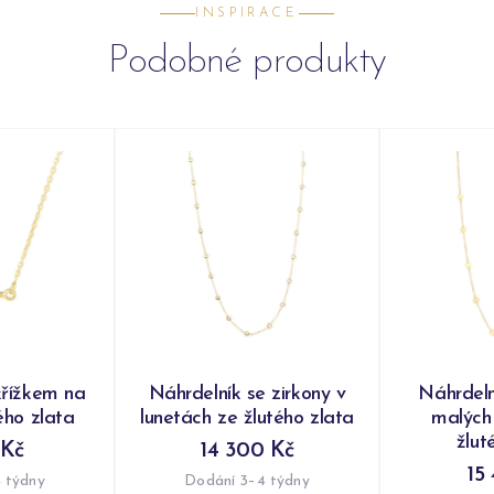
INSPIRACE
Podobné produkty
křížkem na
Náhrdelník se zirkony v
Náhrdeln
ého zlata
lunetách ze žlutého zlata
malých 
žlut
 Kč
14 300 Kč
15
 týdny
Dodání 3–4 týdny