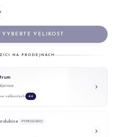
m
VYBERTE VELIKOST
ZICI NA PRODEJNÁCH
trum
ějovice
ve velikostech:
44
ardubice
VYPRODÁNO