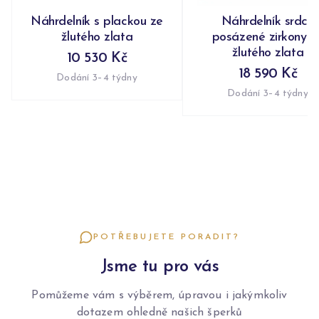
Náhrdelník s plackou ze
Náhrdelník srdce
žlutého zlata
posázené zirkony z
žlutého zlata
10 530 Kč
18 590 Kč
Dodání 3–4 týdny
Dodání 3–4 týdny
POTŘEBUJETE PORADIT?
Jsme tu pro vás
Pomůžeme vám s výběrem, úpravou i jakýmkoliv
dotazem ohledně našich šperků