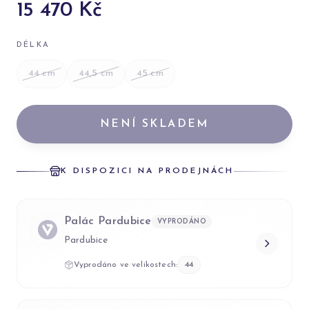
15 470 Kč
DÉLKA
44
cm
44,5
cm
45
cm
NENÍ SKLADEM
K DISPOZICI NA PRODEJNÁCH
Palác Pardubice
VYPRODÁNO
Pardubice
Vyprodáno ve velikostech:
44