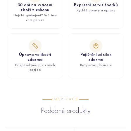
30 dní na vrácení
Expresní servis šperků
zboží z eshopu
Rychlé opravy a úpravy
Nejste spokojeni? Vrátíme
vám peníze
Úprava velikosti
Pojištění zásilek
zdarma
zdarma
Přizpůsobíme dle vašich
Bezpečné doručení
potřeb
INSPIRACE
Podobné produkty