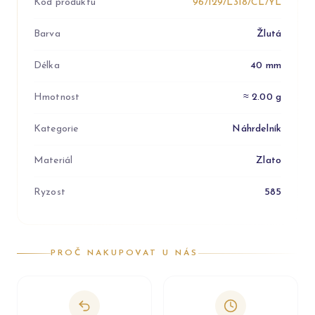
Kód produktu
96/129/L318/CL/YL
Barva
Žlutá
Délka
40 mm
Hmotnost
≈ 2.00 g
Kategorie
Náhrdelník
Materiál
Zlato
Ryzost
585
PROČ NAKUPOVAT U NÁS