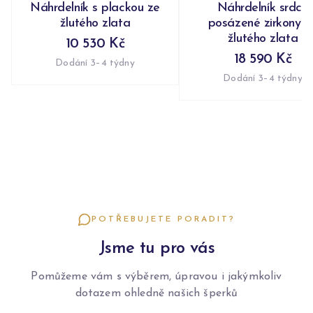
Náhrdelník s plackou ze
Náhrdelník srdce
žlutého zlata
posázené zirkony z
žlutého zlata
10 530 Kč
18 590 Kč
Dodání 3–4 týdny
Dodání 3–4 týdny
POTŘEBUJETE PORADIT?
Jsme tu pro vás
Pomůžeme vám s výběrem, úpravou i jakýmkoliv
dotazem ohledně našich šperků