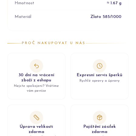
Hmotnost
≈ 1.67 g
Materiál
Zlato 585/1000
PROČ NAKUPOVAT U NÁS
30 dní na vrácení
Expresní servis šperků
zboží z eshopu
Rychlé opravy a úpravy
Nejste spokojeni? Vrátíme
vám peníze
Úprava velikosti
Pojištění zásilek
zdarma
zdarma