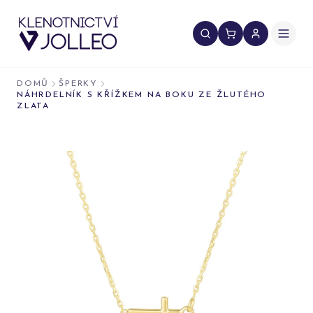
Přeskočit na obsah
DOMŮ
ŠPERKY
NÁHRDELNÍK S KŘÍŽKEM NA BOKU ZE ŽLUTÉHO
ZLATA