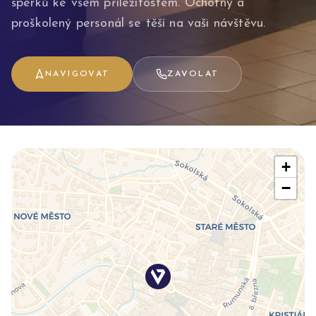
šperků ke všem příležitostem. Ochotný a
proškolený personál se těší na vaši návštěvu.
NAVIGOVAT
ZAVOLAT
+
−