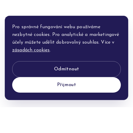
Další prodejny v regionu
Pro správné fungování webu používáme
nezbytné cookies. Pro analytické a marketingové
účely můžete udělit dobrovolný souhlas. Více v
České Budějovice - IGY Centrum
zásadách cookies
.
České Budějovice
Odmítnout
Mladá Boleslav - OC Olympia
Přijmout
Mladá Boleslav
Pardubice - Palác Pardubice
Pardubice